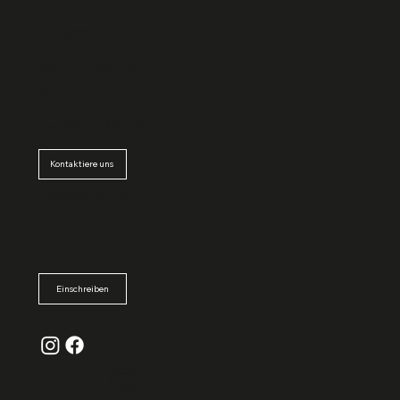
Haart
L-9999
Wemperhar
dt
Luxembourg
Kontaktiere uns
Newsletter
abboniere
n
Einschreiben
© La