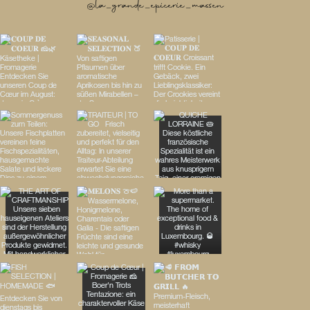
@la_grande_epicerie_massen