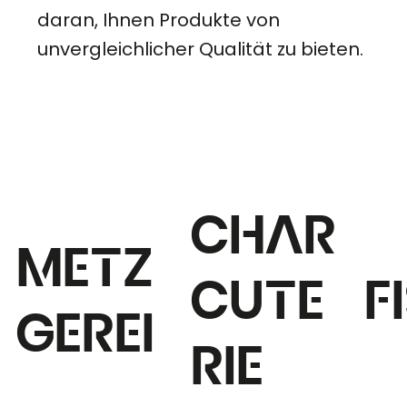
daran, Ihnen Produkte von
unvergleichlicher Qualität zu bieten.
Char
Metz
cute
F
gerei
rie
Entd
Entdecken