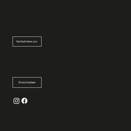
Wemperhar
dt
Luxembourg
Kontaktiere uns
Newsletter
abboniere
n
Einschreiben
© La
Grande