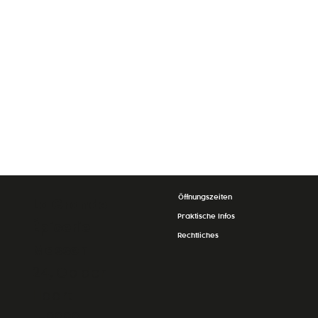
Öffnungszeiten
La Grande
Praktische Infos
Épicerie
Rechtliches
Massen
24, Op der
Haart
L-9999