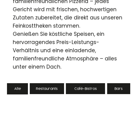
familienfreundlichen Pizzeria – jedes
Gericht wird mit frischen, hochwertigen
Zutaten zubereitet, die direkt aus unseren
Feinkosttheken stammen.
Genießen Sie köstliche Speisen, ein
hervorragendes Preis-Leistungs-
Verhältnis und eine einladende,
familienfreundliche Atmosphäre – alles
unter einem Dach.
Restaurants
Bars
Café-Bistros
Alle
EL TORO
I'TALY
MEAT
RISTORANTE
CLUB