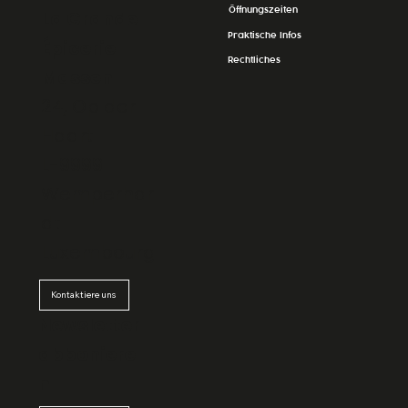
Öffnungszeiten
La Grande
Praktische Infos
Épicerie
Rechtliches
Massen
24, Op der
Haart
L-9999
Wemperhar
dt
Luxembourg
Kontaktiere uns
Newsletter
abboniere
n