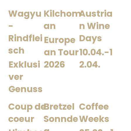
Wagyu
Kilchom
Austria
-
an
n Wine
Rindflei
Days
Europe
sch
an Tour
10.04.-1
Exklusi
2026
2.04.
ver
Genuss
Coup de
Bretzel
Coffee
coeur
Sonnde
Weeks