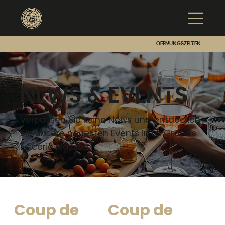
Öffnungszeiten
NEWS & EVENTS
Verpassen Sie keine News und entdecken
Sie unsere neuesten Events in La Grande
Épicerie Massen.
Coup de
Coup de