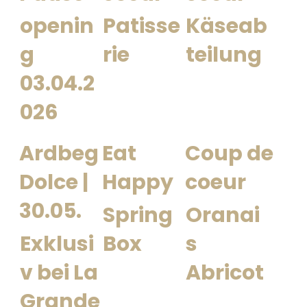
openin
Patisse
Käseab
g
rie
teilung
03.04.2
026
Ardbeg
Eat
Coup de
Dolce |
Happy
coeur
30.05.
Spring
Oranai
Exklusi
Box
s
v bei La
Abricot
Grande