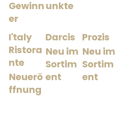
Gewinn
unkte
er
I'taly
Darcis
Prozis
Ristora
Neu im
Neu im
nte
Sortim
Sortim
Neuerö
ent
ent
ffnung