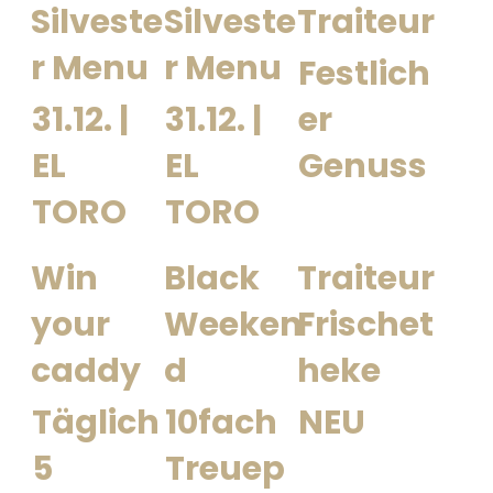
Silveste
Silveste
Traiteur
r Menu
r Menu
Festlich
31.12. |
31.12. |
er
EL
EL
Genuss
TORO
TORO
Win
Black
Traiteur
your
Weeken
Frischet
caddy
d
heke
Täglich
10fach
NEU
5
Treuep