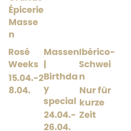
Épicerie
Masse
n
Rosé
Massen
Ibérico-
Weeks
|
Schwei
Birthda
n
15.04.-2
y
8.04.
Nur für
special
kurze
24.04.-
Zeit
26.04.