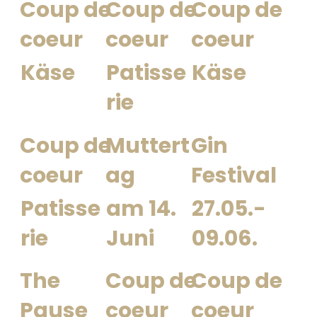
Coup de
Coup de
Coup de
coeur
coeur
coeur
Käse
Patisse
Käse
rie
Coup de
Muttert
Gin
coeur
ag
Festival
Patisse
am 14.
27.05.-
rie
Juni
09.06.
The
Coup de
Coup de
Pause
coeur
coeur