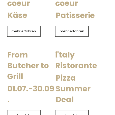
coeur
coeur
Käse
Patisserie
mehr erfahren
mehr erfahren
From
i'taly
Butcher to
Ristorante
Grill
Pizza
01.07.-30.09
Summer
.
Deal