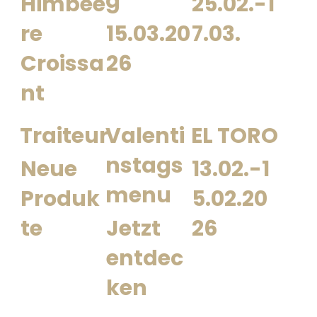
g
Himbee
25.02.-1
re
15.03.20
7.03.
Croissa
26
nt
Traiteur
Valenti
EL TORO
nstags
Neue
13.02.-1
menu
Produk
5.02.20
te
Jetzt
26
entdec
ken