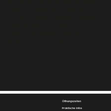
persönliche Empfehlungen durch
unser Sommeliere-Team sorgen
dafür, dass jede Flasche zu einem
unvergesslichen Genussmoment
wird – perfekt für Kenner oder
besondere Geschenke.
Öffnungszeiten
La Grande
Praktische Infos