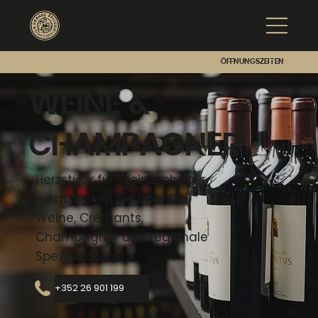
Öffnungszeiten
Weine &
Champagner
Herzstück für Weinliebhaber
– entdecken Sie über 900
Weine, Crémants,
Champagner und regionale
Spezialitäten.
+352 26 901 199