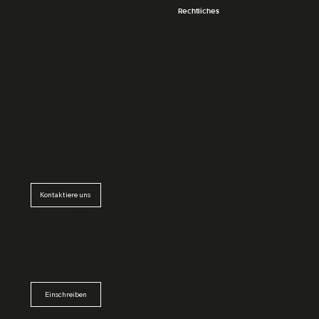
Épicerie
Rechtliches
Massen
24, Op der
Haart
L-9999
Wemperhar
dt
Luxembourg
Kontaktiere uns
Newsletter
abboniere
n
Einschreiben