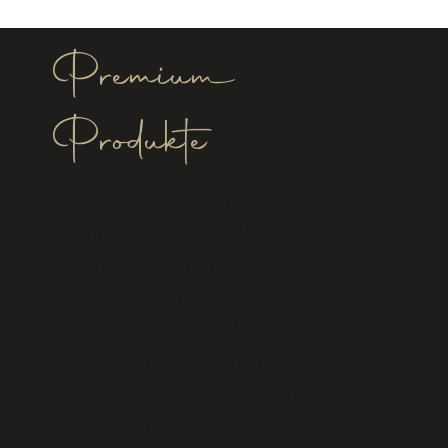
Premium
Produkte
Für besondere Anlässe bieten wir
exklusive Premium-Weine, limitierte
Jahrgänge und seltene Crémants
und Champagner. Diese
hochwertigen Tropfen stehen für
erlesene Qualität, sorgfältige
Auswahl und exzellente Reifung.
Fachkundige Beratung und