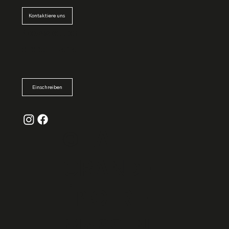
Kontaktiere uns
Newsletter
abboniere
n
Einschreiben
© La
Grande
Épicerie