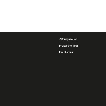
Öffnungszeiten
La Grande
Praktische Infos
Épicerie
Rechtliches
Massen
24, Op der
Haart
L-9999
Wemperhar
dt
Luxembourg