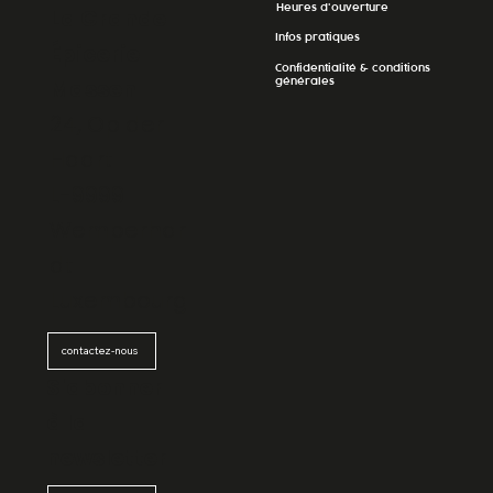
Heures d'ouverture
La Grande
Infos pratiques
Épicerie
Confidentialité & conditions
générales
Massen
24, Op der
Haart
L-9999
Wemperhar
dt
Luxembourg
contactez-nous
S'abonner
à la
newsletter