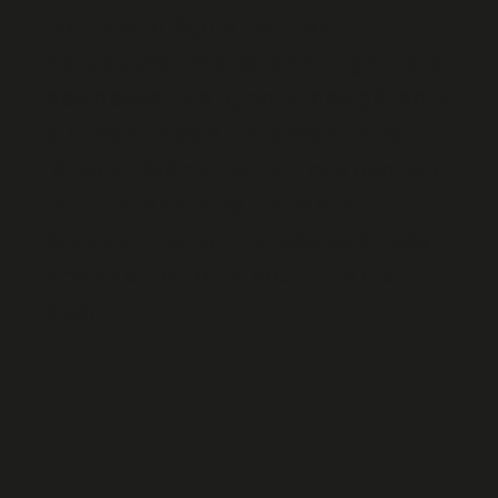
comprend également de
délicieuses créations de finger food,
des desserts originaux, des gâteaux
glacés et des plats spéciaux pour
fêtes et événements. Nous avons la
formule idéale pour chaque
occasion, personnalisée selon vos
envies et toujours pour un plaisir
absolu.