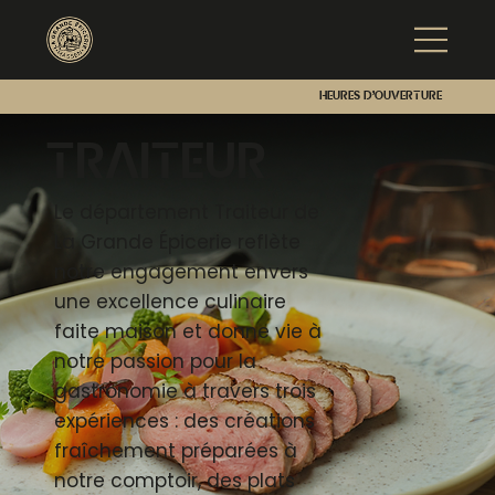
Heures d'ouverture
Traiteur
Le département Traiteur de
La Grande Épicerie reflète
notre engagement envers
une excellence culinaire
faite maison et donne vie à
notre passion pour la
gastronomie à travers trois
expériences : des créations
fraîchement préparées à
notre comptoir, des plats