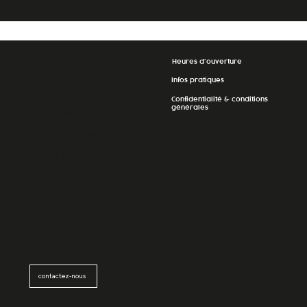
Heures d'ouverture
La Grande
Infos pratiques
Épicerie
Confidentialité & conditions
générales
Massen
24, Op der
Haart
L-9999
Wemperhar
dt
Luxembourg
contactez-nous
S'abonner